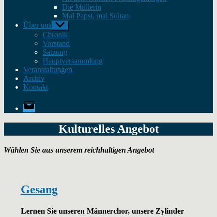
Die Müllerin
Mal Papst, mal Sultan
Über uns
Untermenü
anzeigen
Chronik
Vorstand
Satzung
Hauptversammlung
Veranstaltungen
Archiv
Kontakt
E-
Mail
Kulturelles Angebot
Wählen Sie aus unserem reichhaltigen Angebot
Gesang
Lernen Sie unseren Männerchor, unsere Zylinder