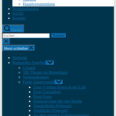
Hauptversammlung
Veranstaltungen
Archiv
Kontakt
Suchen
Suche
nach:
Suche
schließen
Menü schließen
Startseite
Kulturelles Angebot
Untermenü
anzeigen
Gesang
TiB Theater im Bürgerhaus
Veranstaltungen
Frohe Sängerrunde
Untermenü
anzeigen
Zwei Vöglein flogen in der Luft
Zwei Grenadiere
Prost Franz
Dankeshymne für eine Runde
Wanderlieder-Potpourri
Trinklieder-Potpourri
An dem reinsten Frühlingsmorgen