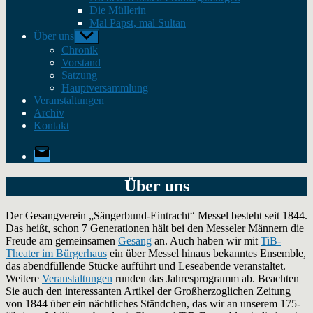
Die Müllerin
Mal Papst, mal Sultan
Über uns
Untermenü
anzeigen
Chronik
Vorstand
Satzung
Hauptversammlung
Veranstaltungen
Archiv
Kontakt
E-
Mail
Über uns
Der Gesangverein „Sängerbund-Eintracht“ Messel besteht seit 1844.
Das heißt, schon 7 Generationen hält bei den Messeler Männern die
Freude am gemeinsamen
Gesang
an. Auch haben wir mit
TiB-
Theater im Bürgerhaus
ein über Messel hinaus bekanntes Ensemble,
das abendfüllende Stücke aufführt und Leseabende veranstaltet.
Weitere
Veranstaltungen
runden das Jahresprogramm ab. Beachten
Sie auch den interessanten Artikel der Großherzoglichen Zeitung
von 1844 über ein nächtliches Ständchen, das wir an unserem 175-