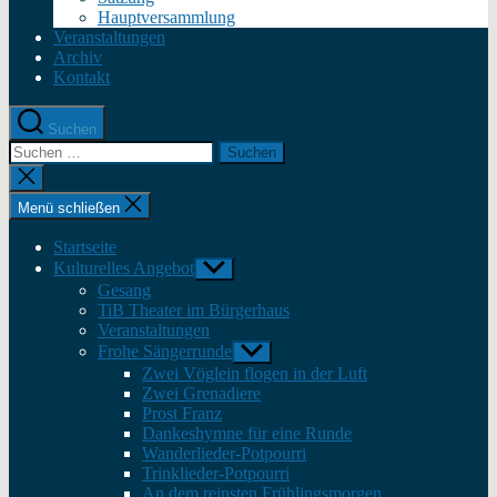
Hauptversammlung
Veranstaltungen
Archiv
Kontakt
Suchen
Suche
nach:
Suche
schließen
Menü schließen
Startseite
Kulturelles Angebot
Untermenü
anzeigen
Gesang
TiB Theater im Bürgerhaus
Veranstaltungen
Frohe Sängerrunde
Untermenü
anzeigen
Zwei Vöglein flogen in der Luft
Zwei Grenadiere
Prost Franz
Dankeshymne für eine Runde
Wanderlieder-Potpourri
Trinklieder-Potpourri
An dem reinsten Frühlingsmorgen