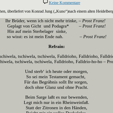
zu
Keine Kommentare
Prost
Franz
hen, überliefert von Konrad Jung („Kuno“)nach einem alten Heidelberg
Ihr Brüder, wenn ich nicht mehr trinke, –
Prost Franz!
Geplagt von Gicht und Podagra* –
Prost Franz!
Hin auf mein Sterbelager sinke,
so wisst: es ist mein Ende nah. –
Prost Franz!
Refrain:
schiwela, tschiwela, tschiwela, Falldrioho, Falldrioho, Falld
chiwela, tschiwela, tschiwela, Falldrioho, Falldrio-ho-ho – Pro
Und sterb‘ ich heute oder morgen,
So sei mein Testament gemacht,
Für das Begräbnis sollt Ihr sorgen,
doch ohne Glanz und ohne Pracht.
Beim Sarge laßt es nur bewenden,
Legt mich nur in ein Rheinweinfaß.
Statt der Zitronen in den Händen,
Reicht mir ein volles Deckelglas.