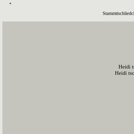
Stammtischliedc
Heidi t
Heidi ts