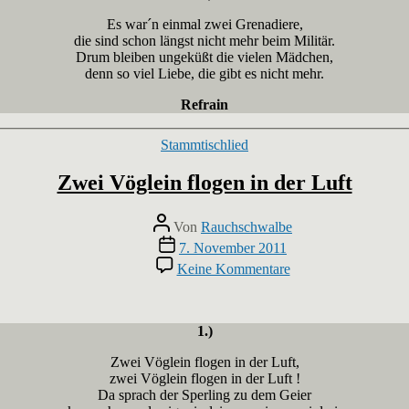
Es war´n einmal zwei Grenadiere,
die sind schon längst nicht mehr beim Militär.
Drum bleiben ungeküßt die vielen Mädchen,
denn so viel Liebe, die gibt es nicht mehr.
Refrain
Kategorien
Stammtischlied
Zwei Vöglein flogen in der Luft
Beitragsautor
Von
Rauchschwalbe
Veröffentlichungsdatum
7. November 2011
zu
Keine Kommentare
Zwei
Vöglein
flogen
in
1.)
der
Zwei Vöglein flogen in der Luft,
Luft
zwei Vöglein flogen in der Luft !
Da sprach der Sperling zu dem Geier