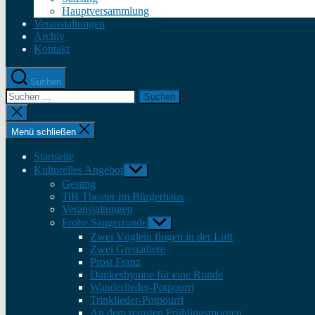
Hauptversammlung
Veranstaltungen
Archiv
Kontakt
Suchen
Suche
nach:
Suche
schließen
Menü schließen
Startseite
Kulturelles Angebot
Untermenü
anzeigen
Gesang
TiB Theater im Bürgerhaus
Veranstaltungen
Frohe Sängerrunde
Untermenü
anzeigen
Zwei Vöglein flogen in der Luft
Zwei Grenadiere
Prost Franz
Dankeshymne für eine Runde
Wanderlieder-Potpourri
Trinklieder-Potpourri
An dem reinsten Frühlingsmorgen