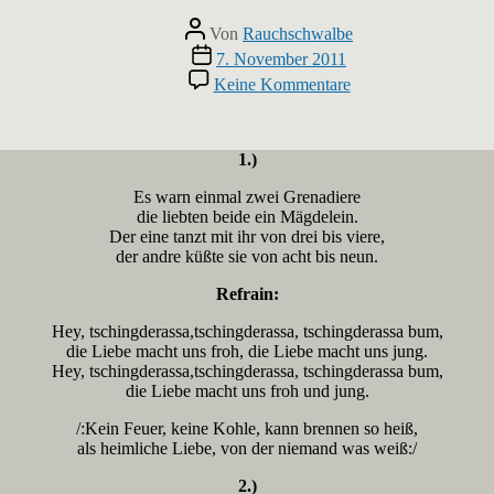
Beitragsautor
Von
Rauchschwalbe
Veröffentlichungsdatum
7. November 2011
zu
Keine Kommentare
Zwei
Grenadiere
1.)
Es warn einmal zwei Grenadiere
die liebten beide ein Mägdelein.
Der eine tanzt mit ihr von drei bis viere,
der andre küßte sie von acht bis neun.
Refrain:
Hey, tschingderassa,tschingderassa, tschingderassa bum,
die Liebe macht uns froh, die Liebe macht uns jung.
Hey, tschingderassa,tschingderassa, tschingderassa bum,
die Liebe macht uns froh und jung.
/:Kein Feuer, keine Kohle, kann brennen so heiß,
als heimliche Liebe, von der niemand was weiß:/
2.)