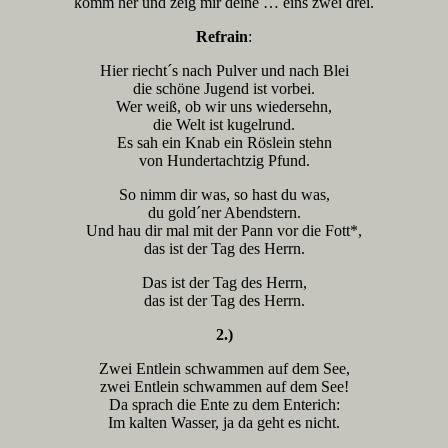
komm her und zeig mir deine … eins zwei drei.
Refrain
:
Hier riecht´s nach Pulver und nach Blei
die schöne Jugend ist vorbei.
Wer weiß, ob wir uns wiedersehn,
die Welt ist kugelrund.
Es sah ein Knab ein Röslein stehn
von Hundertachtzig Pfund.
So nimm dir was, so hast du was,
du gold´ner Abendstern.
Und hau dir mal mit der Pann vor die Fott*,
das ist der Tag des Herrn.
Das ist der Tag des Herrn,
das ist der Tag des Herrn.
2.)
Zwei Entlein schwammen auf dem See,
zwei Entlein schwammen auf dem See!
Da sprach die Ente zu dem Enterich:
Im kalten Wasser, ja da geht es nicht.