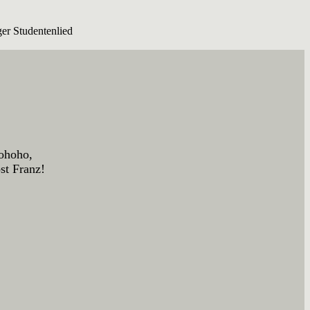
er Studentenlied
riohoho,
st Franz!