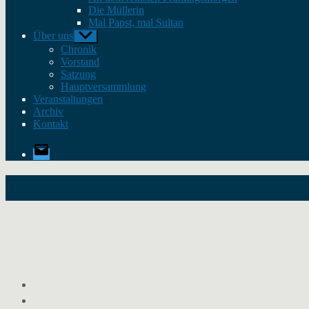
Die Müllerin
Mal Papst, mal Sultan
Über uns
Untermenü
anzeigen
Chronik
Vorstand
Satzung
Hauptversammlung
Veranstaltungen
Archiv
Kontakt
E-
Mail