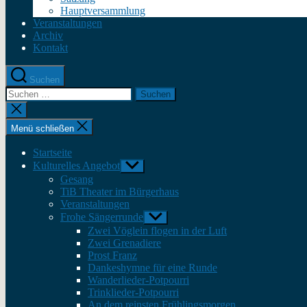
Hauptversammlung
Veranstaltungen
Archiv
Kontakt
Suchen
Suche
nach:
Suche
schließen
Menü schließen
Startseite
Kulturelles Angebot
Untermenü
anzeigen
Gesang
TiB Theater im Bürgerhaus
Veranstaltungen
Frohe Sängerrunde
Untermenü
anzeigen
Zwei Vöglein flogen in der Luft
Zwei Grenadiere
Prost Franz
Dankeshymne für eine Runde
Wanderlieder-Potpourri
Trinklieder-Potpourri
An dem reinsten Frühlingsmorgen