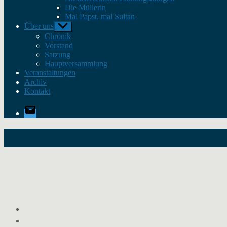
Die Müllerin
Mal Papst, mal Sultan
Über uns
Untermenü
anzeigen
Chronik
Vorstand
Satzung
Hauptversammlung
Veranstaltungen
Archiv
Kontakt
E-
Mail