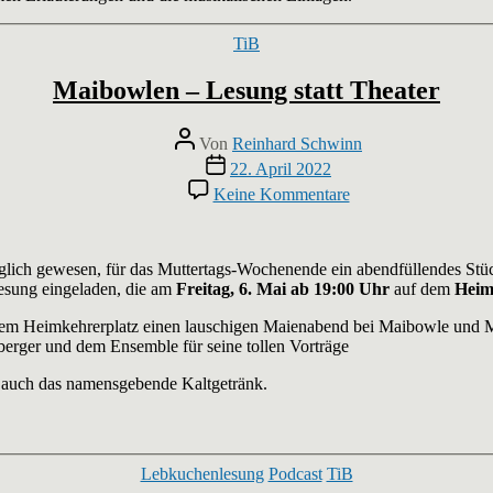
Kategorien
TiB
Maibowlen – Lesung statt Theater
Beitragsautor
Von
Reinhard Schwinn
Veröffentlichungsdatum
22. April 2022
zu
Keine Kommentare
Maibowlen
–
Lesung
statt
möglich gewesen, für das Muttertags-Wochenende ein abendfüllendes Stü
Theater
Lesung eingeladen, die am
Freitag, 6. Mai ab 19:00 Uhr
auf dem
Heim
em Heimkehrerplatz einen lauschigen Maienabend bei Maibowle und Mai
erger und dem Ensemble für seine tollen Vorträge
auch das namensgebende Kaltgetränk.
Kategorien
Lebkuchenlesung
Podcast
TiB