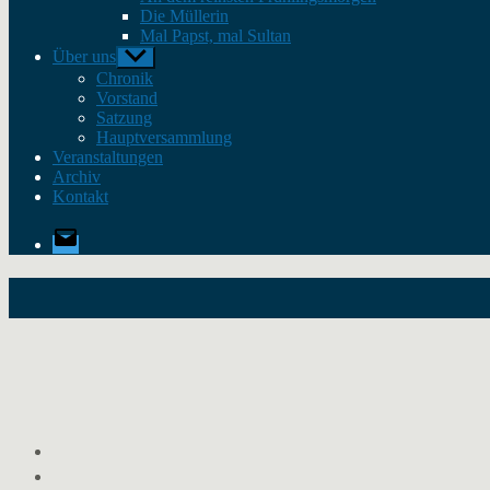
Die Müllerin
Mal Papst, mal Sultan
Über uns
Untermenü
anzeigen
Chronik
Vorstand
Satzung
Hauptversammlung
Veranstaltungen
Archiv
Kontakt
E-
Mail