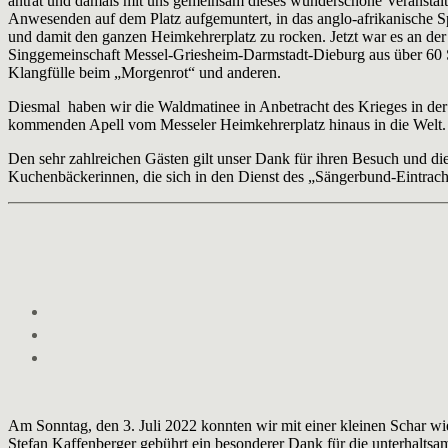
antrat und damals mit uns gemeinsam dieses wunderschöne Veranstalt
Anwesenden auf dem Platz aufgemuntert, in das anglo-afrikanische 
und damit den ganzen Heimkehrerplatz zu rocken. Jetzt war es an de
Singgemeinschaft Messel-Griesheim-Darmstadt-Dieburg aus über 60 
Klangfülle beim „Morgenrot“ und anderen.
Diesmal haben wir die Waldmatinee in Anbetracht des Krieges in der 
kommenden Apell vom Messeler Heimkehrerplatz hinaus in die Welt.
Den sehr zahlreichen Gästen gilt unser Dank für ihren Besuch und di
Kuchenbäckerinnen, die sich in den Dienst des „Sängerbund-Eintracht“
Am Sonntag, den 3. Juli 2022 konnten wir mit einer kleinen Schar 
Stefan Kaffenberger gebührt ein besonderer Dank für die unterhaltsa