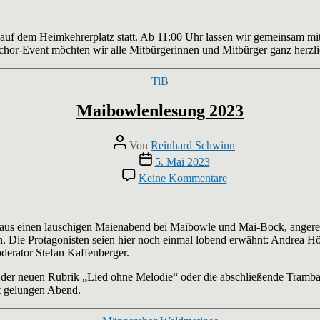
2023
 auf dem Heimkehrerplatz statt. Ab 11:00 Uhr lassen wir gemeinsam mi
rchor-Event möchten wir alle Mitbürgerinnen und Mitbürger ganz herzli
Kategorien
TiB
Maibowlenlesung 2023
Beitragsautor
Von
Reinhard Schwinn
Veröffentlichungsdatum
5. Mai 2023
zu
Keine Kommentare
Maibowlenlesung
2023
aus einen lauschigen Maienabend bei Maibowle und Mai-Bock, angere
en. Die Protagonisten seien hier noch einmal lobend erwähnt: Andrea 
erator Stefan Kaffenberger.
n der neuen Rubrik „Lied ohne Melodie“ oder die abschließende Tramb
st gelungen Abend.