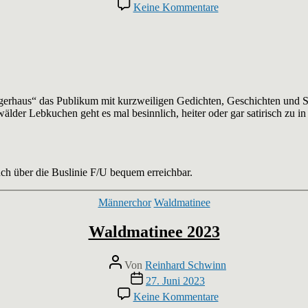
zu
Keine Kommentare
Messeler
Lebuchenlesung
gerhaus“ das Publikum mit kurzweiligen Gedichten, Geschichten und S
der Lebkuchen geht es mal besinnlich, heiter oder gar satirisch zu in 
ch über die Buslinie F/U bequem erreichbar.
Kategorien
Männerchor
Waldmatinee
Waldmatinee 2023
Beitragsautor
Von
Reinhard Schwinn
Veröffentlichungsdatum
27. Juni 2023
zu
Keine Kommentare
Waldmatinee