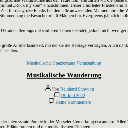
ungsformat Waldmatinee aus der Taufe hob, entführten wir die Gäste u
Spiritual „Rock my soul“ einzustimmen. Unser Chorleiter Friedemann 
r Zeit für das große Finale, bei dem alle anwesenden Männerchöre die 
Stimmen zog die Besucher mit 6 Männerchor-Evergreens gänzlich in ih
Ukraine allerdings mit sanfteren Tönen beendet, jedoch nicht weniger 
e große Aufmerksamkeit, mit der sie die Beiträge verfolgten. Auch dan
 stellten.
Kategorien
Musikalischer Spaziergang
Veranstaltung
Musikalische Wanderung
Beitragsautor
Von
Reinhard Schwinn
Veröffentlichungsdatum
18. Juni 2022
zu
Keine Kommentare
Musikalische
Wanderung
wieder interessante Punkte in der Messeler Gemarkung erwandern. Alle
men Erläuterungen und die musikalischen Einlagen.