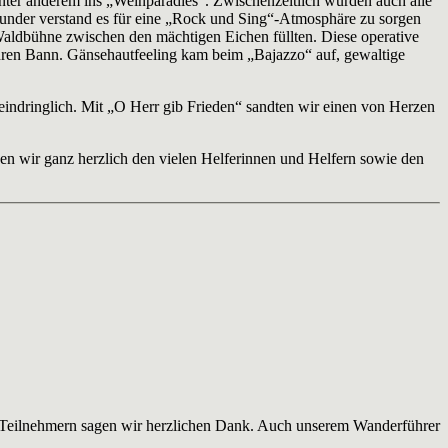
nter anderem ins „Weinparadies“. Zwischenzeitlich wurden auch alle
Kunder verstand es für eine „Rock und Sing“-Atmosphäre zu sorgen
Waldbühne zwischen den mächtigen Eichen füllten. Diese operative
ren Bann. Gänsehautfeeling kam beim „Bajazzo“ auf, gewaltige
eindringlich. Mit „O Herr gib Frieden“ sandten wir einen von Herzen
ken wir ganz herzlich den vielen Helferinnen und Helfern sowie den
n Teilnehmern sagen wir herzlichen Dank. Auch unserem Wanderführer