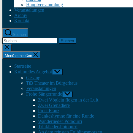
Hauptversammlung
Veranstaltungen
Archiv
Kontakt
Suchen
Suche
nach:
Suche
schließen
Menü schließen
Startseite
Kulturelles Angebot
Untermenü
anzeigen
Gesang
TiB Theater im Bürgerhaus
Veranstaltungen
Frohe Sängerrunde
Untermenü
anzeigen
Zwei Vöglein flogen in der Luft
Zwei Grenadiere
Prost Franz
Dankeshymne für eine Runde
Wanderlieder-Potpourri
Trinklieder-Potpourri
An dem reinsten Frühlingsmorgen