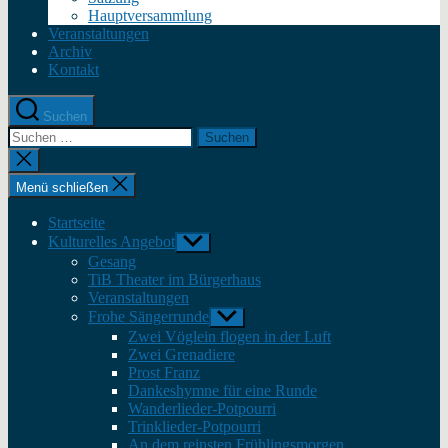
Hauptversammlung
Veranstaltungen
Archiv
Kontakt
Suchen
Suche
nach:
Suche
schließen
Menü schließen
Startseite
Kulturelles Angebot
Untermenü
anzeigen
Gesang
TiB Theater im Bürgerhaus
Veranstaltungen
Frohe Sängerrunde
Untermenü
anzeigen
Zwei Vöglein flogen in der Luft
Zwei Grenadiere
Prost Franz
Dankeshymne für eine Runde
Wanderlieder-Potpourri
Trinklieder-Potpourri
An dem reinsten Frühlingsmorgen