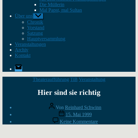
Die Müllerin
Mal Papst, mal Sultan
Über uns
Untermenü
anzeigen
Chronik
Vorstand
Satzung
Hauptversammlung
Veranstaltungen
Archiv
Kontakt
E-
Mail
Kategorien
Theateraufführung
TiB
Veranstaltung
Hier sind sie richtig
Beitragsautor
Von
Reinhard Schwinn
Veröffentlichungsdatum
15. Mai 1999
zu
Keine Kommentare
Hier
sind
sie