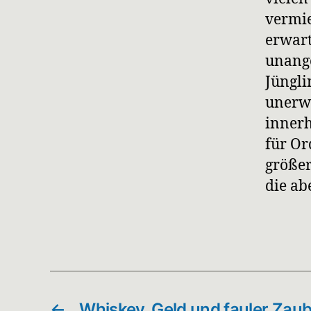
vermie
erwart
unange
Jüngli
unerwa
innerh
für Or
größer
die ab
←
Whiskey, Geld und fauler Zau