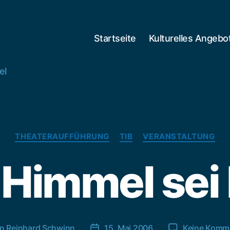
Startseite
Kulturelles Angebo
el
Kategorien
THEATERAUFFÜHRUNG
TIB
VERANSTALTUNG
Himmel sei
on
Reinhard Schwinn
15. Mai 2006
Keine Komm
agsautor
Veröffentlichungsdatum