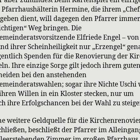
r aber zumindest beim Kartenspiel ein eifrig
. Pfarrhaushälterin Hermine, die ihrem „Chef
geben dient, will dagegen den Pfarrer immer
ichtigen“ Weg bringen. Die
emeinderatsvorsitzende Elfriede Engel – von
nd ihrer Scheinheiligkeit nur „Erzengel“ gen
igentlich Spenden für die Renovierung der Ki
n. Ihre einzige Sorge gilt jedoch ihrem gute
neiden bei den anstehenden
emeinderatswahlen; sogar ihre Nichte Uschi w
ihren Willen in ein Kloster stecken, nur um
h ihre Erfolgschancen bei der Wahl zu steige
e weitere Geldquelle für die Kirchenrenovi
chließen, beschließt der Pfarrer im Alleingang
 leerstehenden Zimmer im großen Pfarrhaus