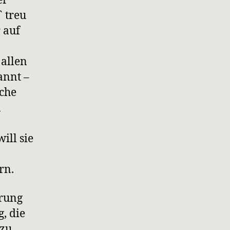
er
` treu
 auf
 allen
annt –
rche
n
ill sie
rn.
erung
, die
 zu