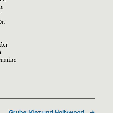
te
r
r.
der
h
Hermine
Grube, Kiez und Hollywood
→