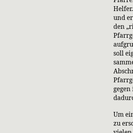
Pfarre
Helfer
und er
den „r
Pfarrg
aufgru
soll e
sammel
Absch
Pfarrg
gegen 
dadurc
Um ein
zu ers
vielen